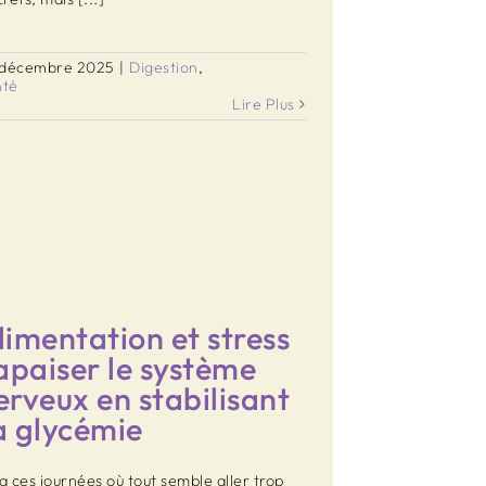
 décembre 2025
|
Digestion
,
nté
Lire Plus
limentation et stress
 apaiser le système
erveux en stabilisant
a glycémie
y a ces journées où tout semble aller trop