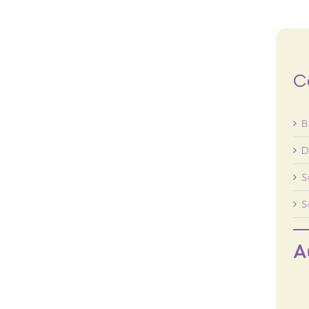
C
B
D
S
S
A