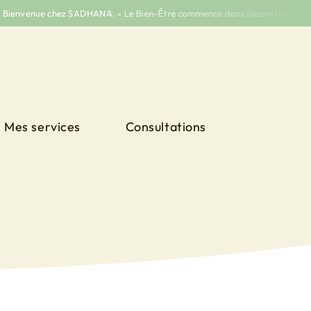
envenue chez SADHANA.
« Le Bien-Être commence dans l’assiette ».
Mes services
Consultations