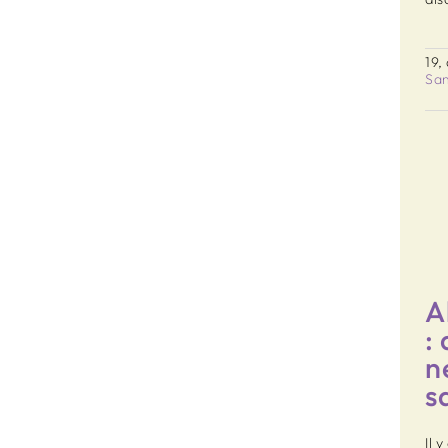
19,
Sa
Alimentation et
stress : apaiser le
système nerveux
en stabilisant sa
glycémie
A
Bien-être émotionnel
Santé
:
n
s
Il 