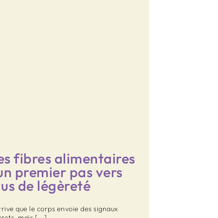
es fibres alimentaires
 un premier pas vers
lus de légèreté
arrive que le corps envoie des signaux
crets, mais [...]