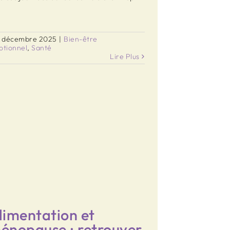
]
, décembre 2025
|
Bien-être
otionnel
,
Santé
Lire Plus
limentation et
énopause : retrouver