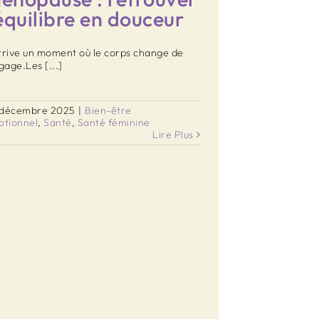
’équilibre en douceur
arrive un moment où le corps change de
gage.Les [...]
 décembre 2025
|
Bien-être
otionnel
,
Santé
,
Santé féminine
Lire Plus